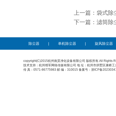
上一篇：袋式除
下一篇：​滤筒
除尘器
|
单机除尘器
|
旋风除尘器
copyright(C)2015杭州南昊净化设备有限公司 版权所有.All Rights Re
技术支持：
杭州维军网络传媒有限公司
地 址：杭州市拱墅区康桥工业园康
传 真：0571-86775983 邮 编：310015 备案号：
浙ICP备2023034